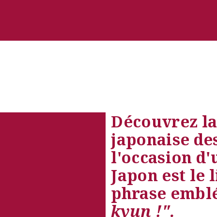
Découvrez la
japonaise des
l'occasion d'
Japon est le l
phrase emblé
kyun !".