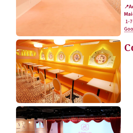
📍A
Mai
 1-
Goo
C