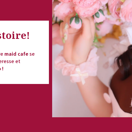
stoire
!
re 
maid cafe
 se 
eresse et 
 !