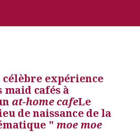
 célèbre expérience 
 maid cafés à 
un 
at-home cafe
Le 
ieu de naissance de la 
matique " 
moe moe 