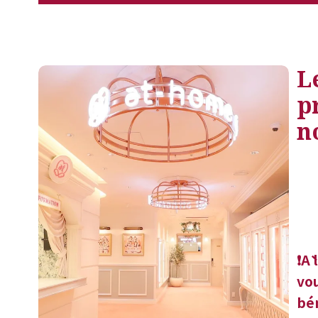
L
p
n
❗À 
vou
bén