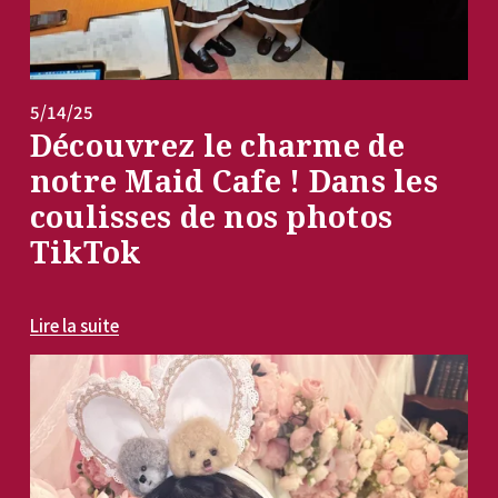
5/14/25
Découvrez le charme de
notre Maid Cafe ! Dans les
coulisses de nos photos
TikTok
Lire la suite