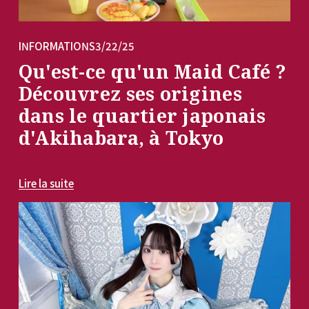
INFORMATIONS
3/22/25
Qu'est-ce qu'un Maid Café ?
Découvrez ses origines
dans le quartier japonais
d'Akihabara, à Tokyo
Lire la suite