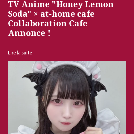
TV Anime "Honey Lemon
Soda" × at-home cafe
Collaboration Cafe
Annonce !
Lire la suite