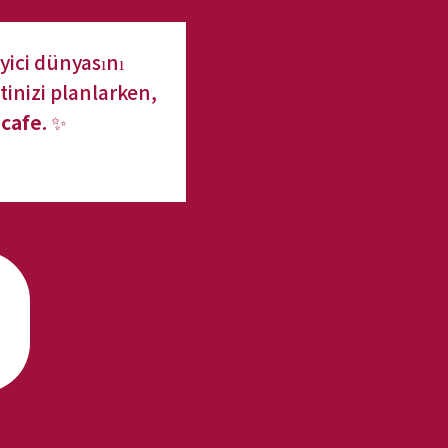
yici dünyasını 
tinizi planlarken, 
cafe
. ✨