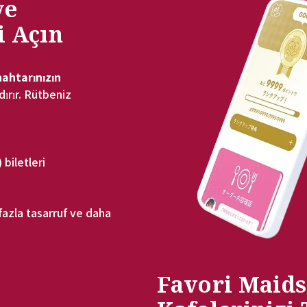
e 
i Açın
ahtarınızın
rır. Rütbeniz 
 biletleri
azla tasarruf ve daha 
Favori Maids 