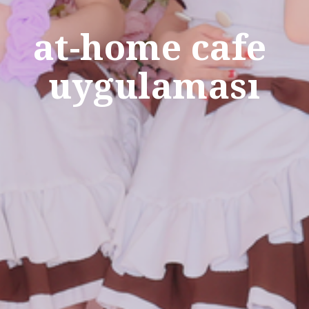
at-home cafe 
uygulaması