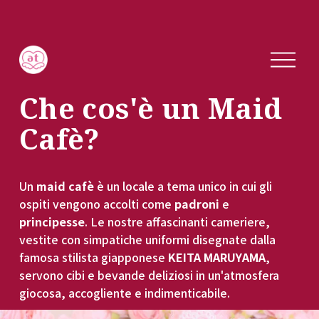
M
e
n
Che cos'è un Maid 
u
a
Cafè?
p
e
r
Un 
maid cafè
 è un locale a tema unico in cui gli 
t
ospiti vengono accolti come 
padroni
 e 
o
principesse
. Le nostre affascinanti cameriere, 
vestite con simpatiche uniformi disegnate dalla 
famosa stilista giapponese 
KEITA MARUYAMA
, 
servono cibi e bevande deliziosi in un'atmosfera 
giocosa, accogliente e indimenticabile.