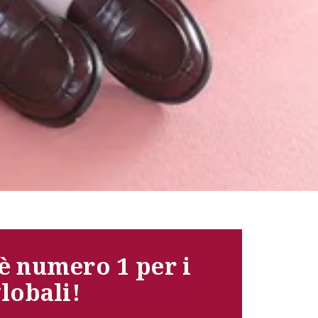
è numero 1 per i 
globali!