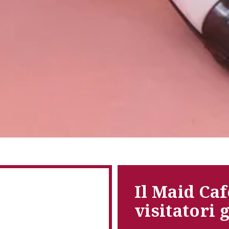
Il Maid Caf
visitatori 