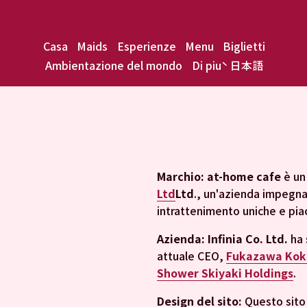
Casa
Maids
Esperienze
Menu
Biglietti
Ambientazione del mondo
Di più
日本語
Marchio: at-home cafe
 è un
Ltd
Ltd
., un'azienda impegnat
intrattenimento uniche e pia
Azienda: Infinia Co. Ltd.
 ha
attuale CEO, 
Fukazawa Kok
Shower Skiyaki Holdings
.
Design del sito: