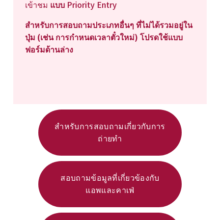
เข้าชม 
แบบ
 Priority Entry
สำหรับการสอบถามประเภทอื่นๆ ที่ไม่ได้รวมอยู่ใน
ปุ่ม (เช่น การกำหนดเวลาตั๋วใหม่) โปรดใช้แบบ
ฟอร์มด้านล่าง
สำหรับการสอบถามเกี่ยวกับการ
ถ่ายทำ
สอบถามข้อมูลที่เกี่ยวข้องกับ
แอพและคาเฟ่