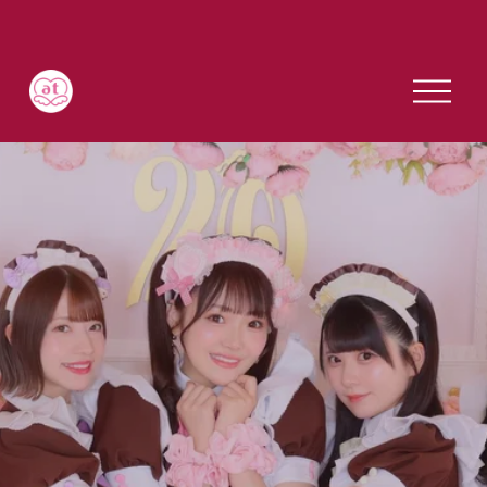
เ
ปิ
ด
เ
ม
นู