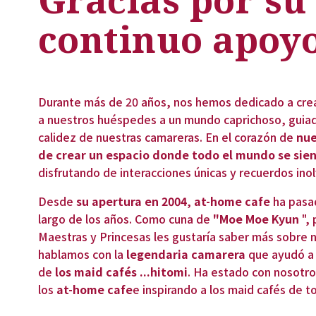
continuo apoyo
Durante más de 20 años, nos hemos dedicado a crear
a nuestros huéspedes a un mundo caprichoso, guiado
calidez de nuestras camareras. En el corazón de 
nue
de crear un espacio donde todo el mundo se sie
disfrutando de interacciones únicas y recuerdos inol
Desde 
su apertura en
2004
, 
at-home cafe
 ha pasa
largo de los años. Como cuna de 
"Moe Moe Kyun
 ",
Maestras y Princesas les gustaría saber más sobre nu
hablamos con la 
legendaria camarera
 que ayudó a 
de 
los maid cafés
...
hitomi
. Ha estado con nosotros
los 
at-home cafe
e inspirando a los maid cafés de 